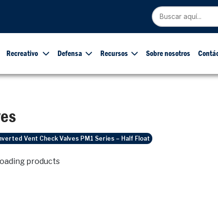
Recreativo
Defensa
Recursos
Sobre nosotros
Contá
ves
nverted Vent Check Valves PM1 Series – Half Float
loading products