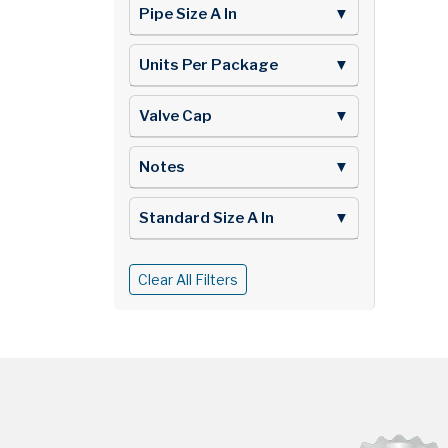
Pipe Size A In
▼
Units Per Package
▼
Valve Cap
▼
Notes
▼
Standard Size A In
▼
Clear All Filters