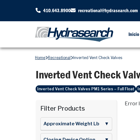
410.643.8900
recreational@hydrasearch.com
Inicio
Home
Recreational
Inverted Vent Check Valves
Inverted Vent Check Val
Inverted Vent Check Valves PM1 Series – Full Float
I
Error 
Filter Products
Approximate Weight Lb
▼
Closing Device Option
▼