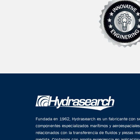
Fundada en 1962, Hydrasearch es un fabricante con s
componentes especializados marítimos y aeroespaciales
relacionados con la transferencia de fluidos y piezas m
medida. Contamos con amplia experiencia en aplicacion